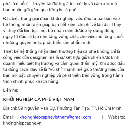
phải “có hồn” – truyền tải được giá trị, triết lý và cảm xúc mà
bạn muốn gửi gắm qua từng ly cà phê.
Đặc biệt, trong giai đoạn khởi nghiệp, việc đầu tư bài bản vào
hệ thống nhận diện giúp bạn tiết kiệm chi phí về lâu dài. Thay
vì thay đổi liên tục, một bộ nhận diện được xây dựng đúng
ngay từ đầu sẽ tạo nền tảng vững chắc cho việc mở rộng chuỗi,
nhượng quyền hoặc phát triển sản phẩm mới.
Thiết kế hệ thống nhận diện thương hiệu cà phê không chỉ là
công việc của designer, mà là sự kết hợp giữa chiến lược kinh
doanh, hiểu biết thị trường và cảm quan thẩm mỹ. Khi được đầu
tư đúng cách, đây sẽ là “vũ khí” mạnh mẽ giúp thương hiệu của
bạn nổi bật, chuyên nghiệp và phát triển bền vững trong hành
trình chinh phục khách hàng.
Liên hệ:
KHỞI NGHIỆP CÀ PHÊ VIỆT NAM
Địa chỉ: 59 Nguyễn Văn Cự, Phường Tân Tạo, TP. Hồ Chí Minh
Email:
khoinghiepcaphevietnam@gmail.com
| Website:
khoinghiepcaphe.vn