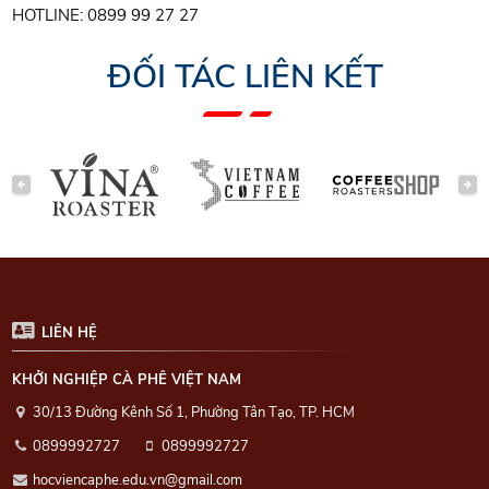
HOTLINE: 0899 99 27 27
ĐỐI TÁC LIÊN KẾT
PREVIOUS
NEXT
LIÊN HỆ
KHỞI NGHIỆP CÀ PHÊ VIỆT NAM
30/13 Đường Kênh Số 1, Phường Tân Tạo, TP. HCM
0899992727
0899992727
hocviencaphe.edu.vn@gmail.com